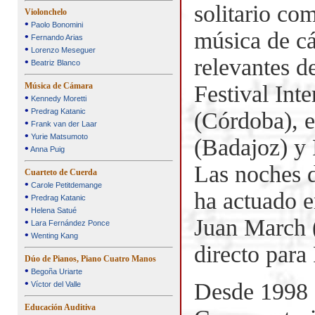
solitario co
Violonchelo
•
Paolo Bonomini
música de cá
•
Fernando Arias
•
Lorenzo Meseguer
relevantes d
•
Beatriz Blanco
Música de Cámara
Festival Int
•
Kennedy Moretti
•
Predrag Katanic
(Córdoba), e
•
Frank van der Laar
•
Yurie Matsumoto
(Badajoz) y 
•
Anna Puig
Las noches d
Cuarteto de Cuerda
•
Carole Petitdemange
ha actuado e
•
Predrag Katanic
•
Helena Satué
Juan March (
•
Lara Fernández Ponce
•
Wenting Kang
directo para
Dúo de Pianos, Piano Cuatro Manos
•
Begoña Uriarte
•
Desde 1998 e
Víctor del Valle
Educación Auditiva