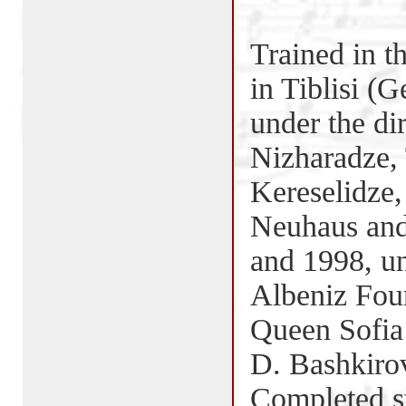
Trained in t
in Tiblisi (
under the di
Nizharadze, 
Kereselidze,
Neuhaus and
and 1998, un
Albeniz Foun
Queen Sofia
D. Bashkiro
Completed st