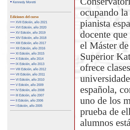
Conservator
•
Kennedy Moretti
ocupando la
Ediciones del curso
pianista esp
—
XVII Edición, año 2021
—
XVI Edición, año 2020
docente que
—
XV Edición, año 2019
—
XIV Edición, año 2018
—
el Máster de
XIII Edición, año 2017
—
XII Edición, año 2016
—
Superior Kat
XI Edición, año 2015
—
X Edición, año 2014
—
IX Edición, año 2013
ofrece clase
—
VIII Edición, año 2012
—
VII Edición, año 2011
universidade
—
VI Edición, año 2010
—
V Edición, año 2009
española, c
—
IV Edición, año 2008
—
III Edición, año 2007
uno de los m
—
II Edición, año 2006
—
I Edición, año 2005
prueba de el
alumnos está