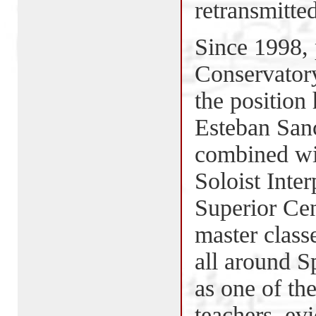
retransmitte
Since 1998, 
Conservator
the position
Esteban Sanc
combined wit
Soloist Inte
Superior Cen
master class
all around S
as one of th
teachers, ev