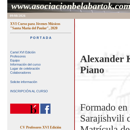
www.asociacionbelabartok.co
09/08/2026
XVI Curso para Jóvenes Músicos
"Santa María del Paular", 2020
P O R T A D A
Cartel XVI Edición
Alexander 
Profesores
Equipo
Información del curso
Piano
Lugar de celebración
Colaboradores
Solicite información
INSCRIPCIÓN AL CURSO
Formado en e
Sarajishvili 
Matrícula de
CV Profesores XVI Edición