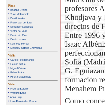
profesores A
Piano
•
Begoña Uriarte
•
Yurie Matsumoto
Khodjava y N
•
David Kuyken
•
Frank van der Laar
directos de
•
Alexander Kandelaki
•
Víctor del Valle
Entre 1996 
•
Daniel del Pino
•
Denis Lossev
Isaac Albéni
•
Kennedy Moretti
•
Miguel A. Ortega Chavaldas
perfeccionam
Violín
Sofía (Madri
•
Carole Petitdemange
•
Helena Satué
•
G. Eguiazar
Miguel Colom
•
Pablo Suárez
•
formación re
Hiroka Matsumoto
Viola
Menahem Pres
•
Predrag Katanic
•
Wenting Kang
•
Anna Puig
Como concert
•
Lara Fernández Ponce