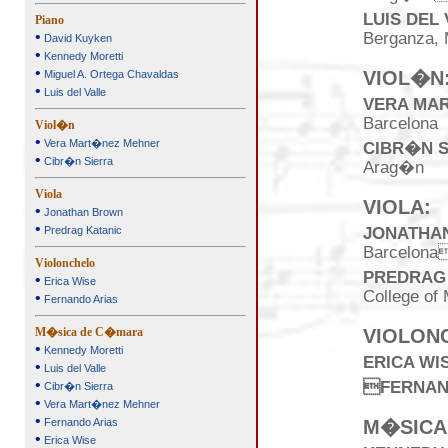
LUIS DEL
Piano
•
Berganza, 
David Kuyken
•
Kennedy Moretti
•
VIOL�N
Miguel A. Ortega Chavaldas
•
Luis del Valle
VERA MA
Barcelona
Viol�n
•
Vera Mart�nez Mehner
CIBR�N S
•
Cibr�n Sierra
Arag�n
Viola
VIOLA:
•
Jonathan Brown
•
Predrag Katanic
JONATHA
Barcelona
Violonchelo
PREDRAG
•
Erica Wise
College of
•
Fernando Arias
VIOLON
M�sica de C�mara
•
Kennedy Moretti
ERICA WI
•
Luis del Valle
•
FERNAN
Cibr�n Sierra
•
Vera Mart�nez Mehner
•
M�SICA
Fernando Arias
•
Erica Wise