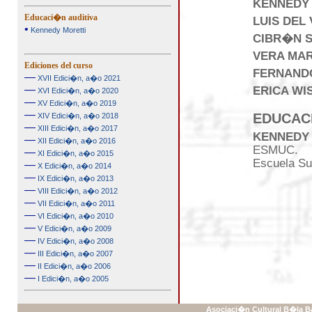
KENNEDY
Educaci�n auditiva
LUIS DEL
•
Kennedy Moretti
CIBR�N S
VERA MA
Ediciones del curso
FERNAND
—
XVII Edici�n, a�o 2021
—
ERICA WI
XVI Edici�n, a�o 2020
—
XV Edici�n, a�o 2019
—
EDUCACI
XIV Edici�n, a�o 2018
—
XIII Edici�n, a�o 2017
KENNEDY
—
XII Edici�n, a�o 2016
ESMUC.
—
XI Edici�n, a�o 2015
Escuela Su
—
X Edici�n, a�o 2014
—
IX Edici�n, a�o 2013
—
VIII Edici�n, a�o 2012
—
VII Edici�n, a�o 2011
—
VI Edici�n, a�o 2010
—
V Edici�n, a�o 2009
—
IV Edici�n, a�o 2008
—
III Edici�n, a�o 2007
—
II Edici�n, a�o 2006
—
I Edici�n, a�o 2005
Asociaci�n Cultural B�la Ba