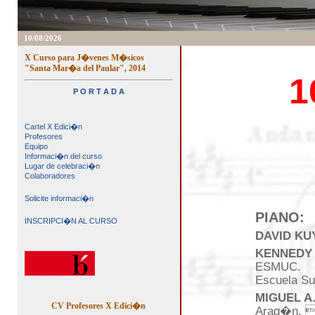
10/08/2026
X Curso para J�venes M�sicos
"Santa Mar�a del Paular", 2014
1
P O R T A D A
Cartel X Edici�n
Profesores
Equipo
Informaci�n del curso
Lugar de celebraci�n
Colaboradores
Solicite informaci�n
PIANO:
INSCRIPCI�N AL CURSO
DAVID KU
KENNEDY
ESMUC.
Escuela Su
MIGUEL A
CV Profesores X Edici�n
Arag�n. E