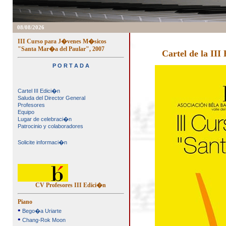
08/08/2026
III Curso para J�venes M�sicos
"Santa Mar�a del Paular", 2007
Cartel de la II
P O R T A D A
Cartel III Edici�n
Saluda del Director General
Profesores
Equipo
Lugar de celebraci�n
Patrocinio y colaboradores
Solicite informaci�n
CV Profesores III Edici�n
Piano
•
Bego�a Uriarte
•
Chang-Rok Moon