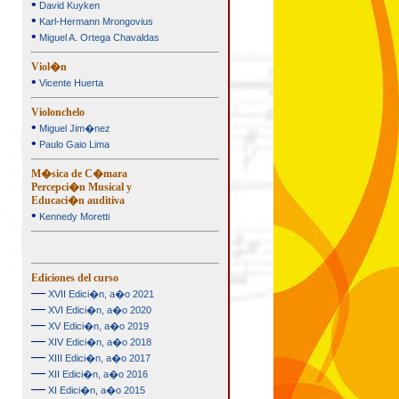
•
David Kuyken
•
Karl-Hermann Mrongovius
•
Miguel A. Ortega Chavaldas
Viol�n
•
Vicente Huerta
Violonchelo
•
Miguel Jim�nez
•
Paulo Gaio Lima
M�sica de C�mara
Percepci�n Musical y
Educaci�n auditiva
•
Kennedy Moretti
Ediciones del curso
—
XVII Edici�n, a�o 2021
—
XVI Edici�n, a�o 2020
—
XV Edici�n, a�o 2019
—
XIV Edici�n, a�o 2018
—
XIII Edici�n, a�o 2017
—
XII Edici�n, a�o 2016
—
XI Edici�n, a�o 2015