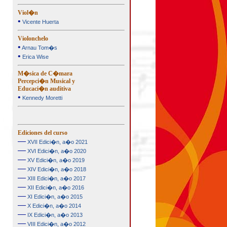
Viol�n
•
Vicente Huerta
Violonchelo
•
Arnau Tom�s
•
Erica Wise
M�sica de C�mara
Percepci�n Musical y
Educaci�n auditiva
•
Kennedy Moretti
Ediciones del curso
—
XVII Edici�n, a�o 2021
—
XVI Edici�n, a�o 2020
—
XV Edici�n, a�o 2019
—
XIV Edici�n, a�o 2018
—
XIII Edici�n, a�o 2017
—
XII Edici�n, a�o 2016
—
XI Edici�n, a�o 2015
—
X Edici�n, a�o 2014
—
IX Edici�n, a�o 2013
—
VIII Edici�n, a�o 2012