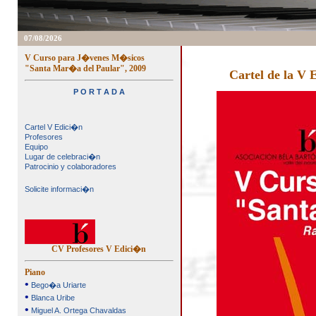
07/08/2026
V Curso para J�venes M�sicos
"Santa Mar�a del Paular", 2009
Cartel de la V
P O R T A D A
Cartel V Edici�n
Profesores
Equipo
Lugar de celebraci�n
Patrocinio y colaboradores
Solicite informaci�n
CV Profesores V Edici�n
Piano
•
Bego�a Uriarte
•
Blanca Uribe
•
Miguel A. Ortega Chavaldas