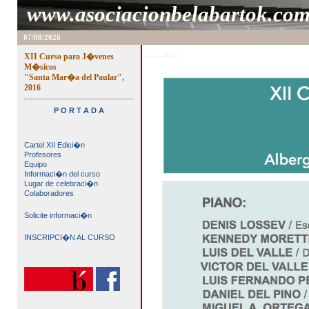
www.asociacionbelabartok.co
07/08/2026
XII Curso para J�venes
M�sicos
"Santa Mar�a del Paular",
2016
P O R T A D A
Cartel XII Edici�n
Profesores
Equipo
Informaci�n del curso
Lugar de celebraci�n
Colaboradores
Solicite informaci�n
INSCRIPCI�N AL CURSO