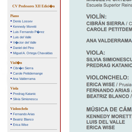
CV Profesores XII Edici�n
Piano
•
Denis Lossev
•
Kennedy Moretti
•
Luis Fernando P�rez
•
Luis del Valle
•
V�ctor del Valle
•
Daniel del Pino
•
Miguel A. Ortega Chavaldas
Viol�n
•
Cibr�n Sierra
•
Carole Petitdemange
•
Ana Valderrama
Viola
•
Predrag Katanic
•
Silvia Simionescu
Violonchelo
•
Fernando Arias
•
Beatriz Blanco
•
Erica Wise