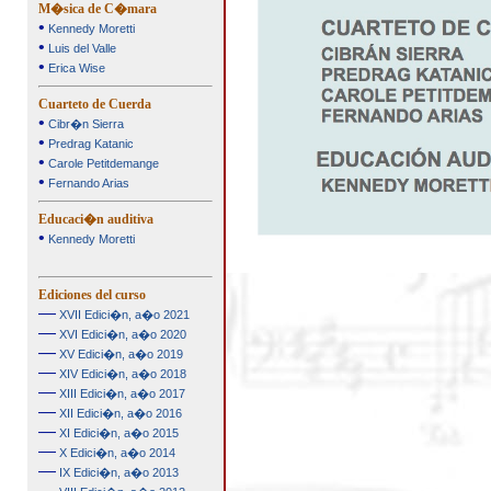
M�sica de C�mara
•
Kennedy Moretti
•
Luis del Valle
•
Erica Wise
Cuarteto de Cuerda
•
Cibr�n Sierra
•
Predrag Katanic
•
Carole Petitdemange
•
Fernando Arias
Educaci�n auditiva
•
Kennedy Moretti
Ediciones del curso
—
XVII Edici�n, a�o 2021
—
XVI Edici�n, a�o 2020
—
XV Edici�n, a�o 2019
—
XIV Edici�n, a�o 2018
—
XIII Edici�n, a�o 2017
—
XII Edici�n, a�o 2016
—
XI Edici�n, a�o 2015
—
X Edici�n, a�o 2014
—
IX Edici�n, a�o 2013
—