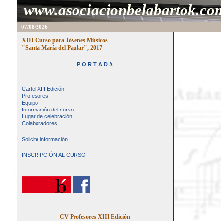
www.asociacionbelabartok.co
07/08/2026
XIII Curso para Jóvenes Músicos
"Santa María del Paular", 2017
P O R T A D A
Cartel XIII Edición
Profesores
Equipo
Información del curso
Lugar de celebración
Colaboradores
Solicite información
INSCRIPCIÓN AL CURSO
CV Profesores XIII Edición