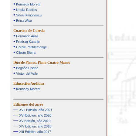
•
Kennedy Moretti
•
Noelia Rodiles
•
Silvia Simionescu
•
Erica Wise
Cuarteto de Cuerda
•
Fernando Arias
•
Predrag Katanic
•
Carole Petitdemange
•
Cibrán Sierra
Dúo de Pianos, Piano Cuatro Manos
•
Begoña Uriarte
•
Víctor del Valle
Educación Auditiva
•
Kennedy Moretti
Ediciones del curso
—
XVII Edición, año 2021
—
XVI Edición, año 2020
—
XV Edición, año 2019
—
XIV Edición, año 2018
—
XIII Edición, año 2017