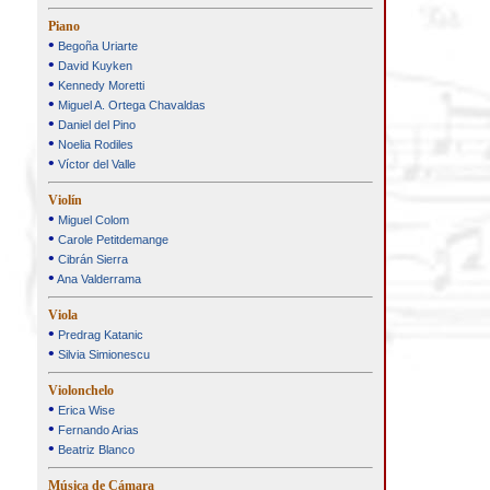
Piano
•
Begoña Uriarte
•
David Kuyken
•
Kennedy Moretti
•
Miguel A. Ortega Chavaldas
•
Daniel del Pino
•
Noelia Rodiles
•
Víctor del Valle
Violín
•
Miguel Colom
•
Carole Petitdemange
•
Cibrán Sierra
•
Ana Valderrama
Viola
•
Predrag Katanic
•
Silvia Simionescu
Violonchelo
•
Erica Wise
•
Fernando Arias
•
Beatriz Blanco
Música de Cámara