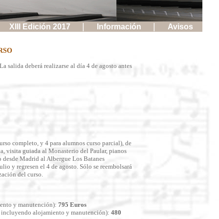
|
|
XIII Edición 2017
Información
Avisos
RSO
La salida deberá realizarse al día 4 de agosto antes
urso completo, y 4 para alumnos curso parcial), de
 visita guiada al Monasterio del Paular, pianos
to desde Madrid al Albergue Los Batanes
ulio y regresen el 4 de agosto. Sólo se reembolsará
zación del curso.
miento y manutención):
795 Euros
sto incluyendo alojamiento y manutención):
480