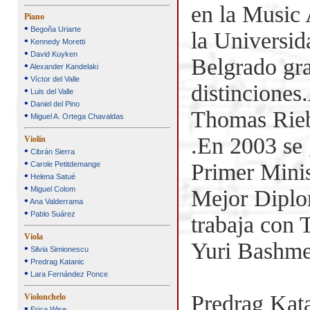
en la Music
Piano
•
Begoña Uriarte
la Universid
•
Kennedy Moretti
•
David Kuyken
Belgrado gra
•
Alexander Kandelaki
•
Víctor del Valle
distinciones
•
Luis del Valle
•
Daniel del Pino
Thomas Rieb
•
Miguel A. Ortega Chavaldas
.En 2003 se 
Violín
•
Cibrán Sierra
•
Primer Minis
Carole Petitdemange
•
Helena Satué
•
Miguel Colom
Mejor Diplo
•
Ana Valderrama
•
Pablo Suárez
trabaja con
Viola
Yuri Bashmet
•
Silvia Simionescu
•
Predrag Katanic
•
Lara Fernández Ponce
Predrag Kata
Violonchelo
•
Erica Wise