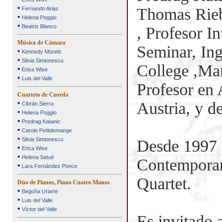
•
Thomas Rieb
Fernando Arias
•
Helena Poggio
•
Beatriz Blanco
, Profesor I
Música de Cámara
Seminar, Ing
•
Kennedy Moretti
•
Silvia Simionescu
College ,Man
•
Erica Wise
•
Luis del Valle
Profesor en 
Cuarteto de Cuerda
•
Austria, y d
Cibrán Sierra
•
Helena Poggio
•
Predrag Katanic
•
Carole Petitdemange
•
Silvia Simionescu
Desde 1997 
•
Erica Wise
•
Helena Satué
Contemporar
•
Lara Fernández Ponce
Quartet.
Dúo de Pianos, Piano Cuatro Manos
•
Begoña Uriarte
•
Luis del Valle
•
Víctor del Valle
Es invitado a