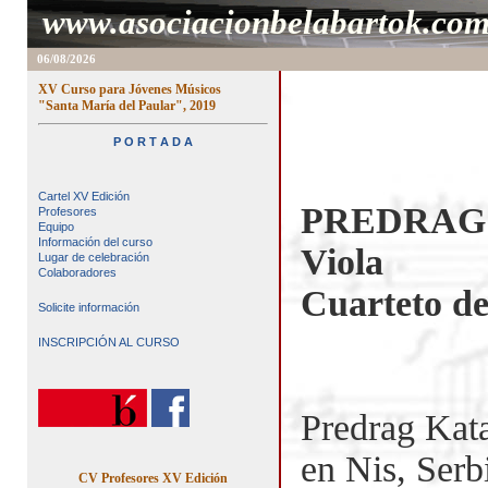
www.asociacionbelabartok.co
06/08/2026
XV Curso para Jóvenes Músicos
"Santa María del Paular", 2019
P O R T A D A
Cartel XV Edición
PREDRAG
Profesores
Equipo
Información del curso
Viola
Lugar de celebración
Colaboradores
Cuarteto d
Solicite información
INSCRIPCIÓN AL CURSO
Predrag Kata
en Nis, Serb
CV Profesores XV Edición