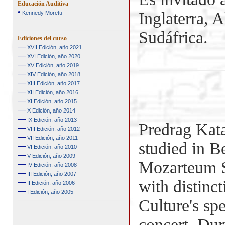
Educación Auditiva
•
Inglaterra, 
Kennedy Moretti
Sudáfrica.
Ediciones del curso
—
XVII Edición, año 2021
—
XVI Edición, año 2020
—
XV Edición, año 2019
—
XIV Edición, año 2018
—
XIII Edición, año 2017
—
XII Edición, año 2016
—
XI Edición, año 2015
—
X Edición, año 2014
—
IX Edición, año 2013
Predrag Kata
—
VIII Edición, año 2012
—
VII Edición, año 2011
studied in B
—
VI Edición, año 2010
—
V Edición, año 2009
Mozarteum S
—
IV Edición, año 2008
—
III Edición, año 2007
with distinc
—
II Edición, año 2006
—
I Edición, año 2005
Culture's spe
concert. Dur