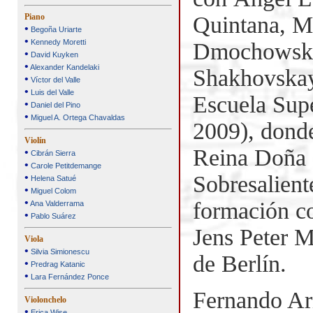
Quintana, M
Piano
•
Begoña Uriarte
•
Kennedy Moretti
Dmochowski
•
David Kuyken
•
Alexander Kandelaki
Shakhovskay
•
Víctor del Valle
•
Luis del Valle
Escuela Sup
•
Daniel del Pino
•
Miguel A. Ortega Chavaldas
2009), dond
Violín
Reina Doña 
•
Cibrán Sierra
•
Carole Petitdemange
Sobresalient
•
Helena Satué
•
Miguel Colom
•
formación co
Ana Valderrama
•
Pablo Suárez
Jens Peter M
Viola
•
Silvia Simionescu
de Berlín.
•
Predrag Katanic
•
Lara Fernández Ponce
Fernando Ari
Violonchelo
•
Erica Wise