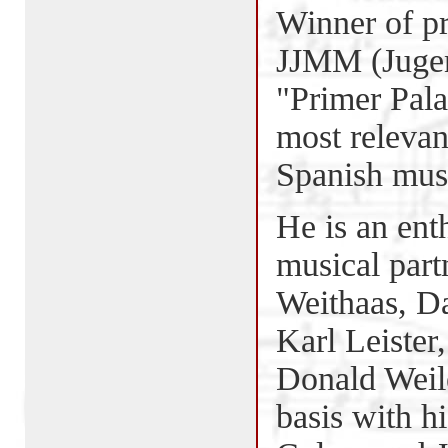
Winner of pr
JJMM (Jugen
"Primer Pala
most relevan
Spanish musi
He is an ent
musical part
Weithaas, D
Karl Leister
Donald Weile
basis with h