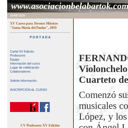
www.asociacionbelabartok.co
10/08/2026
XV Curso para Jóvenes Músicos
"Santa María del Paular", 2019
P O R T A D A
Cartel XV Edición
FERNAND
Profesores
Equipo
Información del curso
Violonchelo
Lugar de celebración
Colaboradores
Cuarteto d
Solicite información
INSCRIPCIÓN AL CURSO
Comenzó sus
musicales c
López, y los
con Ángel L
CV Profesores XV Edición