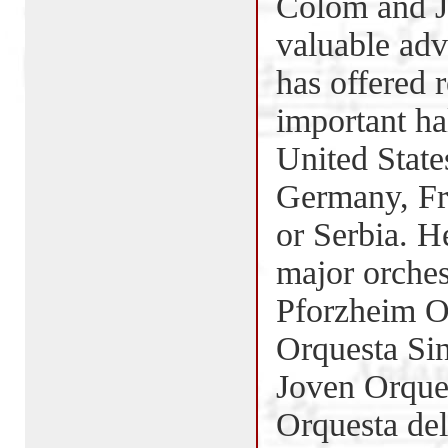
Colom and Ju
valuable adv
has offered 
important hal
United State
Germany, Fr
or Serbia. H
major orches
Pforzheim O
Orquesta Si
Joven Orque
Orquesta del