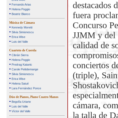
destacados 
•
Fernando Arias
•
Helena Poggio
fuera procla
•
Beatriz Blanco
Concurso Pe
Música de Cámara
•
Kennedy Moretti
•
JJMM y del 
Silvia Simionescu
•
Erica Wise
•
Luis del Valle
calidad de so
Cuarteto de Cuerda
compromisos
•
Cibrán Sierra
•
Helena Poggio
conciertos 
•
Predrag Katanic
•
Carole Petitdemange
(triple), Sa
•
Silvia Simionescu
•
Erica Wise
Shostakovich
•
Helena Satué
•
Lara Fernández Ponce
especialment
Dúo de Pianos, Piano Cuatro Manos
•
Begoña Uriarte
cámara, comp
•
Luis del Valle
•
Víctor del Valle
la talla de 