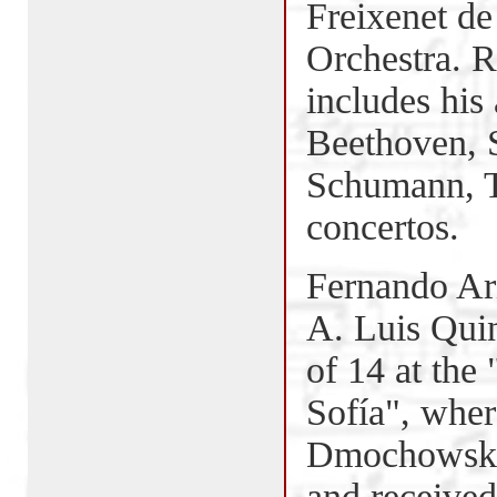
Freixenet 
Orchestra. 
includes his
Beethoven, S
Schumann, T
concertos.
Fernando Ar
A. Luis Quin
of 14 at the
Sofía", wher
Dmochowski 
and receive