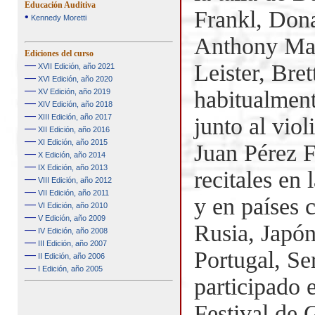
Educación Auditiva
Frankl, Dona
•
Kennedy Moretti
Anthony Mar
Ediciones del curso
—
Leister, Bre
XVII Edición, año 2021
—
XVI Edición, año 2020
—
habitualmen
XV Edición, año 2019
—
XIV Edición, año 2018
—
XIII Edición, año 2017
junto al vio
—
XII Edición, año 2016
—
XI Edición, año 2015
Juan Pérez F
—
X Edición, año 2014
—
IX Edición, año 2013
recitales en
—
VIII Edición, año 2012
—
VII Edición, año 2011
y en países
—
VI Edición, año 2010
—
V Edición, año 2009
Rusia, Japón
—
IV Edición, año 2008
—
III Edición, año 2007
Portugal, S
—
II Edición, año 2006
—
I Edición, año 2005
participado 
Festival de 