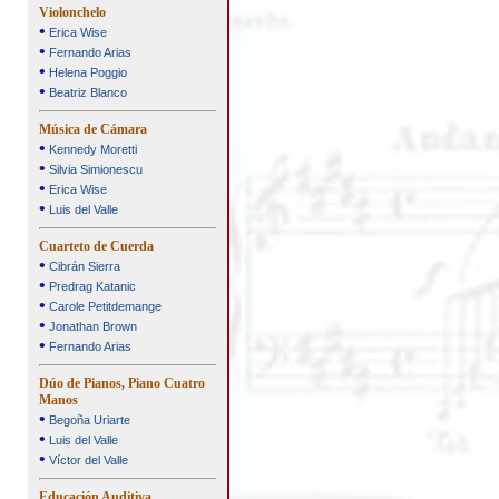
Violonchelo
•
Erica Wise
•
Fernando Arias
•
Helena Poggio
•
Beatriz Blanco
Música de Cámara
•
Kennedy Moretti
•
Silvia Simionescu
•
Erica Wise
•
Luis del Valle
Cuarteto de Cuerda
•
Cibrán Sierra
•
Predrag Katanic
•
Carole Petitdemange
•
Jonathan Brown
•
Fernando Arias
Dúo de Pianos, Piano Cuatro
Manos
•
Begoña Uriarte
•
Luis del Valle
•
Víctor del Valle
Educación Auditiva